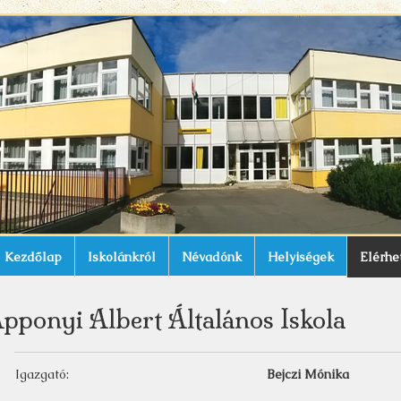
Kezdőlap
Iskolánkról
Névadónk
Helyiségek
Elérhe
pponyi Albert Általános Iskola
Igazgató:
Bejczi Mónika