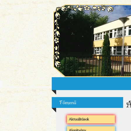
Ugrás a tartalomra
A
Főmenű
Aktualitások
Alapítvány