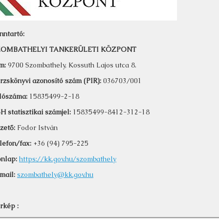
nntartó:
ZOMBATHELYI TANKERÜLETI KÖZPONT
m:
9700 Szombathely, Kossuth Lajos utca 8.
rzskönyvi azonosító szám (PIR):
036703/001
dószáma:
15835499-2-18
H statisztikai számjel:
15835499-8412-312-18
zető:
Fodor István
lefon/fax:
+36 (94) 795-225
nlap:
https://kk.gov.hu/szombathely
mail:
szombathely@kk.gov.hu
rkép :