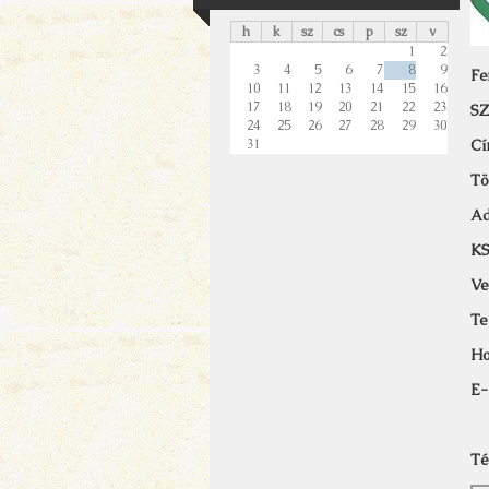
h
k
sz
cs
p
sz
v
1
2
3
4
5
6
7
8
9
Fe
10
11
12
13
14
15
16
17
18
19
20
21
22
23
S
24
25
26
27
28
29
30
Cí
31
Tö
A
KS
Ve
Te
Ho
E-
Té