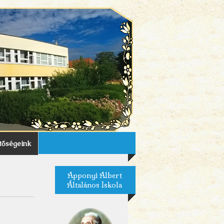
tőségeink
Apponyi Albert
Általános Iskola