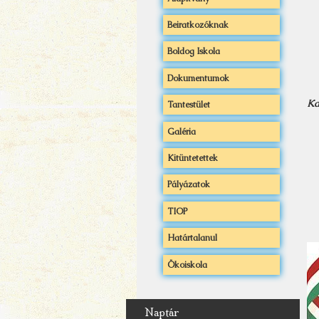
Beiratkozóknak
Boldog Iskola
Dokumentumok
Ka
Tantestület
Galéria
Kitüntetettek
Pályázatok
TIOP
Határtalanul
Ökoiskola
Naptár