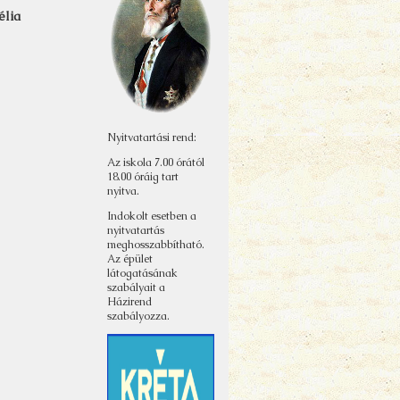
élia
Nyitvatartási rend:
Az iskola 7.00 órától
18.00 óráig tart
nyitva.
Indokolt esetben a
nyitvatartás
meghosszabbítható.
Az épület
látogatásának
szabályait a
Házirend
szabályozza.