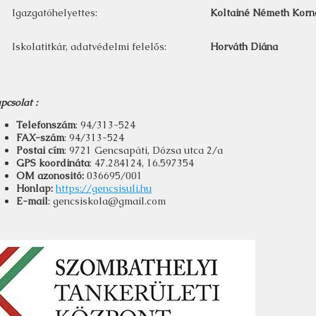
Igazgatóhelyettes:
Koltainé Németh Korn
Iskolatitkár, adatvédelmi felelős:
Horváth Diána
pcsolat :
Telefonszám
: 94/313-524
FAX-szám
: 94/313-524
Postai cím
: 9721 Gencsapáti, Dózsa utca 2/a
GPS koordináta
: 47.284124, 16.597354
OM azonositó:
036695/001
Honlap:
https://gencsisuli.hu
E-mail
: gencsiskola@gmail.com